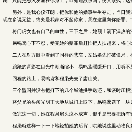
剐，只能把怒火发泄在你身上，谁知通敌叛国，伤人致残，这
另外，是我心仪汪朗，把你和他的婚事生生夺走，当日我
现在多说无益，终究是我家对不起你家，我在这里向你赔罪。
将门虎女也有自己的血性，三下之后，她额上淌下温热的
易鸣鸢心下不忍，受完她的赔罪后赶忙把人扶起来，将心
二人在对方眼中看到了同样的悲哀，左姑娘先打破僵局，
踉跄的背影在目光中渐渐缩小，易鸣鸢缓缓开口，用听不见
回程的路上，易鸣鸢和程枭先去了庸山关。
三个盟国并没有把打下的几个城池拱手送还，和谈时压根
将父兄的头颅光明正大地从城门上取下，易鸣鸢选了一块
做完这一切，她在程枭肩头泣不成声，似乎是想要把所有
程枭就这样一下一下地轻拍她的后背，哄她说这里动物良