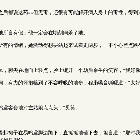
之后都说这药非但无毒，还很有可能解开病人身上的毒性，得到
她所言有假，他一定会在顷刻间杀了她。
所有的情绪，她激动得想要站起来试着走两步，一不小心差点跌
体，脚尖在地面上轻点，脸上绽开一个劫后余生的笑容，“我好像
间，有力的怀抱箍到了不容呼吸的地步，程枭嗓音嘶哑道：“太好
鸢客套地对左姑娘点点头，“见笑。”
提起裙子在易鸣鸢脚边跪下，直挺挺地磕下去，坦言道：“那时