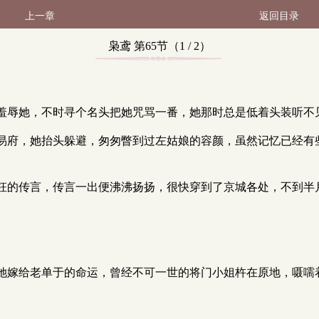
上一章
返回目录
枭鸢 第65节（1 / 2）
羞辱她，不时寻个名头把她咒骂一番，她那时总是低着头装听不
易府，她抬头躲避，匆匆瞥到过左姑娘的容颜，虽然记忆已经有
枉的传言，传言一出便沸沸扬扬，很快穿到了京城各处，不到半
她嫁给老单于的命运，曾经不可一世的将门小姐杵在原地，嗫嚅