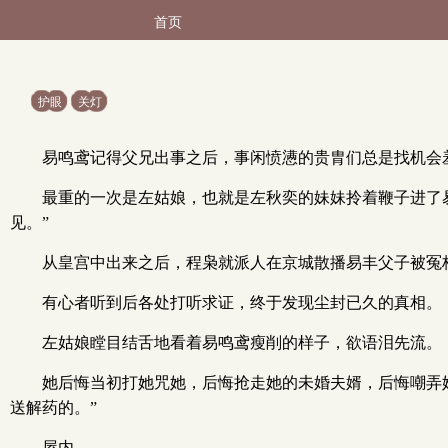
首页
护眼
关灯
易鸣鸢记得父兄出事之后，事闲愤懑的贵胄们总是找机会
最重的一次是左姑娘，也就是左秋奕的妹妹拎着鞭子进了
见。”
从皇宫中出来之后，程枭就派人在京城散播易丰父子被冤
有心者听到后各处打听求证，终于发现尘封已久的真相。
左姑娘瞠目结舌地看着易鸣鸢瘦削的样子，欲语泪先流。
她后悔当初打她咒她，后悔抢走她的未婚夫婿，后悔嘲弄
送解药的。”
屋内