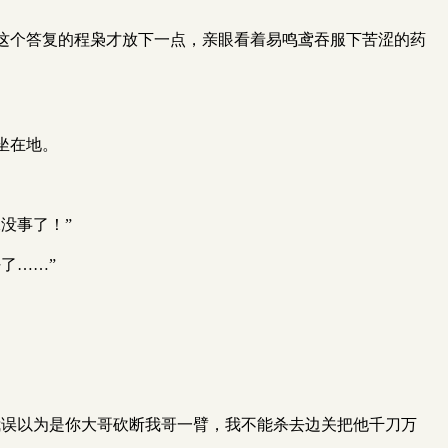
这个答复的程枭才放下一点，亲眼看着易鸣鸢吞服下苦涩的药
坐在地。
没事了！”
了……”
我误以为是你大哥砍断我哥一臂，我不能杀去边关把他千刀万