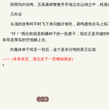
四周鸟叫虫鸣，五座墓碑整整齐齐地立在山涧之中，程枭
几年后
头顶的游隼时不时飞下来问她讨食吃，易鸣鸢坐在马上练
“吁！”再往前就是刚播种下的一批麦子，现在正是关键
块草皮厚实的空地躺上去。
向服休单于坦言一切后，这个是非分明的君王以巡
-->>（本章未完，请点击下一页继续阅读）
x
上一章