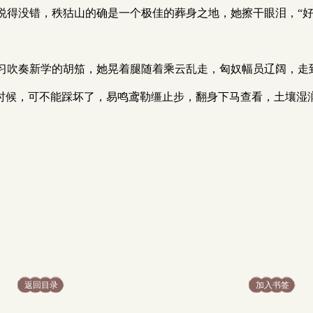
说得没错，秩狜山的确是一个极佳的葬身之地，她擦干眼泪，“好
习吹奏新学的胡笳，她晃着腿随着乘云乱走，匈奴幅员辽阔，走
的时候，可不能踩坏了，易鸣鸢勒缰止步，翻身下马查看，土壤湿
返回目录
加入书签