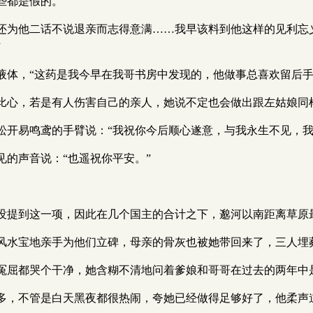
些都是假的。
还为他二话不说退亲而志得意满……我早该料到他这样的见利忘
”
液体，“这药是我今早在我哥书房中发现的，他做事总喜欢留后手
比心，若是有人伤害自己的亲人，她说不定也会做出跟左姑娘同
松开易鸣鸢的手臂说：“我祝你今后顺心遂意，与我永生不见，我
的声音说：“也遥祝你平安。”
没提到这一项，因此在几个国主的合计之下，邈河以南距离草原
风水宝地亲手为他们立碑，母亲的骨灰也被她带回来了，三人埋
冤屈都哭个干净，她含糊不清地问着爹娘和哥哥在过去的两年中
多，不管是白天黑夜都很热闹，夸她已经做得足够好了，他柔声道