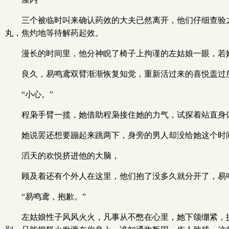
三个被临时叫来确认药效的大夫已然离开，他们仔细查验
丸，焦灼地等待解药起效。
漫长的时间里，他分神睨了椅子上拘谨的左姑娘一眼，若
良久，易鸣鸢双臂渐渐恢复知觉，重新活过来的喜悦盖过
“小心。”
程枭手臂一揽，她借助程枭接住她的力气，试探着站直身
她说罢还想要蹦起来跳两下，身旁的男人却没给她这个时
滔天的欢悦挤进他的大脑，
顾及着还有个外人在这里，他们抱了没多久就分开了，易鸣
“易鸣鸢，抱歉。”
左姑娘性子风风火火，凡事从不憋在心里，她下颌绷紧，