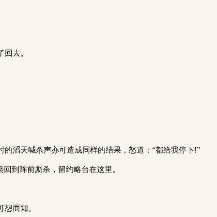
。
了回去。
的滔天喊杀声亦可造成同样的结果，怒道：“都给我停下!”
枭回到阵前厮杀，留约略台在这里。
可想而知。