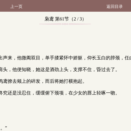
上一页
返回目录
枭鸢 第61节（2 / 3）
出声来，他微阖双目，单手搂紧怀中娇躯，仰长玉白的脖颈，任
肩头，他便知晓，她这是酒劲上头，支撑不住，昏过去了。
鸣鸢撩去颊上的碎发，而后将她打横抱起。
终究还是没忍住，缓缓俯下颈项，在少女的唇上轻啄一吻。
。”