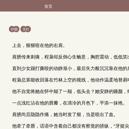
首页
护眼
关灯
上去，狠狠咬在他的右肩。
肩膀传来刺痛，程枭却反倒心生畅意，胸腔震动，低低笑
直到少女踢打撕咬的动静渐小，最后失力般沉沉靠在他的
程枭总算能收回落在竹林上空的视线，他动作温柔地替易
他不自觉将她在怀中颠了一颠，低头去？她安静的睡颜，
一点浅红沾在他的唇瓣，在清冷的月色下，平添一抹艳。
肩膀尚且隐隐作痛，她当时发了狠，当是咬出了血。
他牵了牵唇，话语中含着自己都没有察觉的骄纵，“牙挺尖