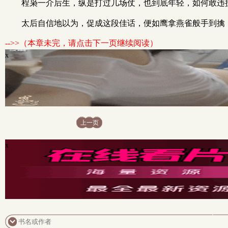
程枭一介后生，纵是打过几场仗，也到底年轻，如何敢违
太后自信地以为，促成这段佳话，便如鹰拿燕雀般手到擒
-->>（本章未完，请点击下一页继续阅读）
x
上一页
x