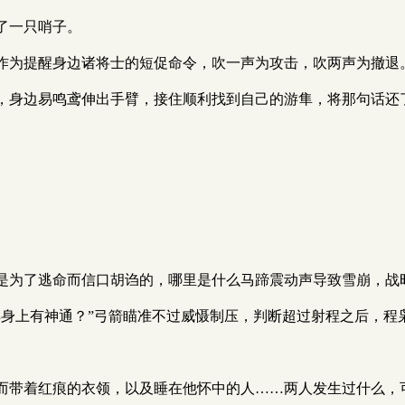
了一只哨子。
作为提醒身边诸将士的短促命令，吹一声为攻击，吹两声为撤退
，身边易鸣鸢伸出手臂，接住顺利找到自己的游隼，将那句话还
是为了逃命而信口胡诌的，哪里是什么马蹄震动声导致雪崩，战时
样身上有神通？”弓箭瞄准不过威慑制压，判断超过射程之后，程
而带着红痕的衣领，以及睡在他怀中的人……两人发生过什么，