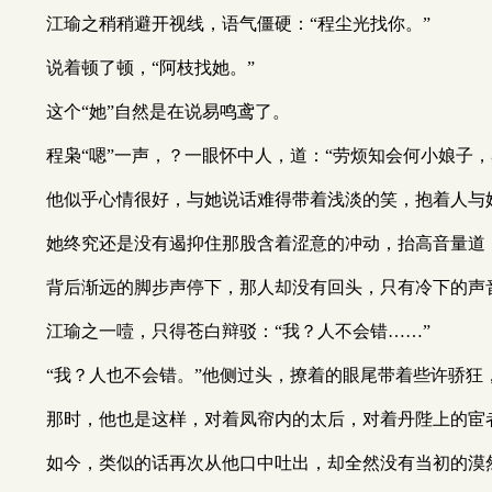
江瑜之稍稍避开视线，语气僵硬：“程尘光找你。”
说着顿了顿，“阿枝找她。”
这个“她”自然是在说易鸣鸢了。
程枭“嗯”一声，？一眼怀中人，道：“劳烦知会何小娘子，
他似乎心情很好，与她说话难得带着浅淡的笑，抱着人与
她终究还是没有遏抑住那股含着涩意的冲动，抬高音量道
背后渐远的脚步声停下，那人却没有回头，只有冷下的声
江瑜之一噎，只得苍白辩驳：“我？人不会错……”
“我？人也不会错。”他侧过头，撩着的眼尾带着些许骄
那时，他也是这样，对着凤帘内的太后，对着丹陛上的宦
如今，类似的话再次从他口中吐出，却全然没有当初的漠