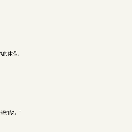
气的体温。
些枷锁。”