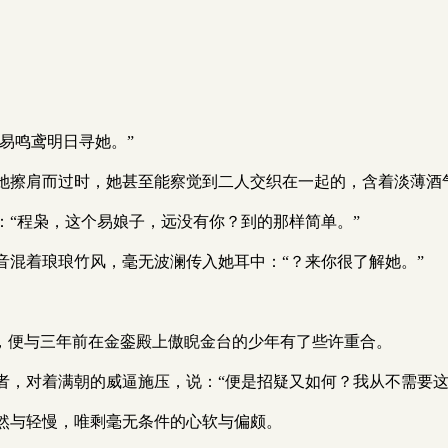
易鸣鸢明日寻她。”
她擦肩而过时，她甚至能察觉到二人交织在一起的，含着淡薄酒
：“程枭，这个易娘子，远没有你？到的那样简单。”
音混着琅琅竹风，毫无波澜传入她耳中：“？来你很了解她。”
狂，便与三年前在金銮殿上傲睨金台的少年有了些许重合。
者，对着满朝的威逼施压，说：“便是招疑又如何？我从不需要这
然与轻慢，唯剩毫无条件的心软与偏颇。