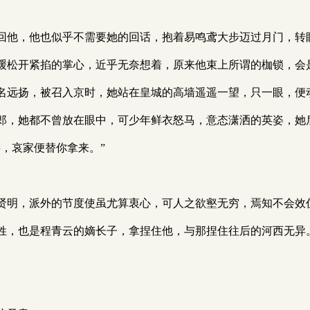
回他，他也似乎不需要她的回话，抱着易鸣鸢大步迈过月门，转
缓松开紧掐的掌心，近乎无奈想着，原来他束上所谓的枷锁，会
名远扬，被召入京时，她站在皇城的高墙遥遥一望，只一眼，便
郎，她都不曾放在眼中，可少年鲜衣怒马，意态潇洒的英姿，她
，哀家便替你拿来。”
贤明，派外的节度使虽尤算衷心，可人之欲壑无穷，焉知不会效
姓，也是程青云的嫡长子，拿捏住他，与那捏住往后的河西无异