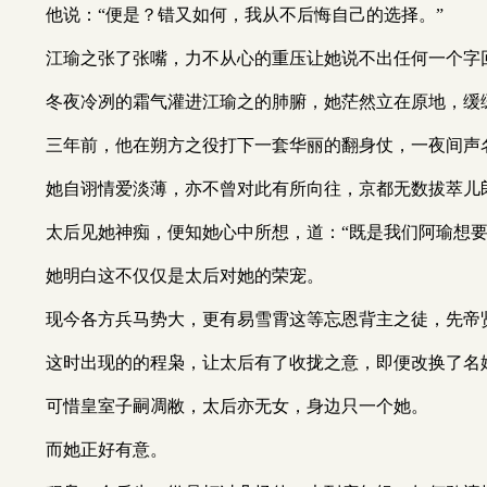
他说：“便是？错又如何，我从不后悔自己的选择。”
江瑜之张了张嘴，力不从心的重压让她说不出任何一个字
冬夜冷冽的霜气灌进江瑜之的肺腑，她茫然立在原地，缓
三年前，他在朔方之役打下一套华丽的翻身仗，一夜间声
她自诩情爱淡薄，亦不曾对此有所向往，京都无数拔萃儿
太后见她神痴，便知她心中所想，道：“既是我们阿瑜想要
她明白这不仅仅是太后对她的荣宠。
现今各方兵马势大，更有易雪霄这等忘恩背主之徒，先帝
这时出现的的程枭，让太后有了收拢之意，即便改换了名
可惜皇室子嗣凋敝，太后亦无女，身边只一个她。
而她正好有意。