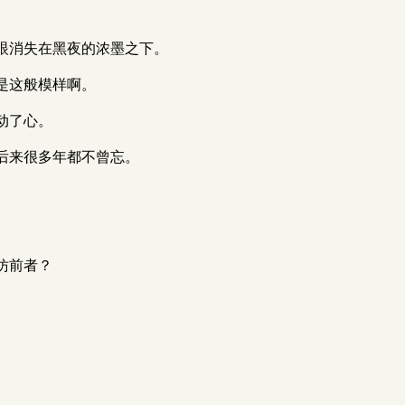
眼消失在黑夜的浓墨之下。
是这般模样啊。
动了心。
后来很多年都不曾忘。
仿前者？
。