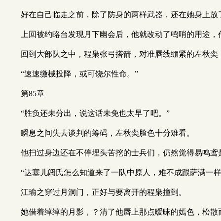
好在自己临走之前，除了防身的两样武器，还在她身上放
上回被约略台发现月下幽会后，他就改动了鸣哨的用途，
回到大部队之中，程枭张弓搭箭，对准唇线绷紧的左秋奕
“速速缴械投降，或可饶尔性命。”
第85章
“胜负还未分出，说这话未免也太早了吧。”
瞬息之间失去谈判的筹码，左秋奕脸色十分难看。
他扫过身边还在不停埋头苦挖的士兵们，仍然觉得易鸣鸢
“达塞儿阏氏怎么知道来了一队中原人，难不成跟萨满一
江瑜之穿过月洞门，正好与要离开的程枭撞到。
她借着绰绰的月影，？清了他唇上那点暧昧的嫣色，松散