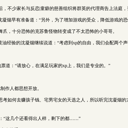
后，不少家长与反恋|童癖的慈善组织将群英的代理商告上法庭，
沈凝烟早有准备道：“另外，为了增加游戏的受众，降低游戏的恐
舞爪，十分恐怖的克苏鲁怪物转变成了不太恐怖的小哥哥。
黄油经验的沈凝烟继续说道：“考虑到xp的自由，我们会配两个
包票道：“请放心，在满足玩家的xp上，我们是专业的。”
戏制作人都思想开放。
考如何去赚孩子钱、宅男宅女的天选之人，所以听完沈凝烟的方
见：“这几个还看得出人样，剩下的都……”