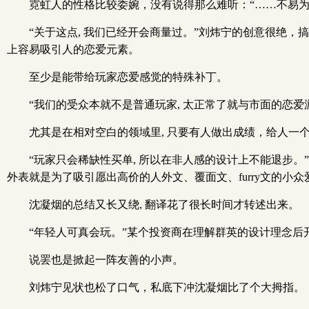
霓虹人的性格比较委婉，没有说得那么难听：“……不易为
“关于这点, 我们已经开会商量过。”刘炜宁的创意很绝
上容易吸引人的恋爱元素。
至少是能带给玩家恋爱感觉的特殊补丁。
“我们的受众本就不是普通玩家, 太正常了就与市面的恋爱
尤其是在相对空白的领域里, 只要有人做出成绩，给人一
“玩家只会稀缺性买单, 所以在非人感的设计上不能退步。”沈
外表就是为了吸引愿出高价的人外文、覆面文、furry文的小众
沈凝烟的总结又长又绕, 翻译花了很长时间才转述出来。
“年轻人可真会玩。”某个投资商在理解群英的设计理念后
说罢也是掀起一阵友善的小声。
刘炜宁见状也松了口气，私底下冲沈凝烟比了个大拇指。