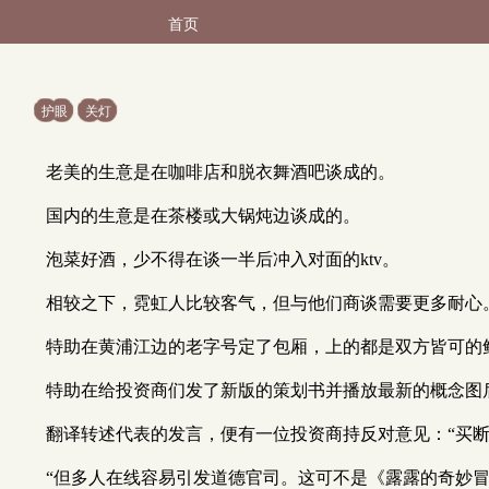
首页
护眼
关灯
老美的生意是在咖啡店和脱衣舞酒吧谈成的。
国内的生意是在茶楼或大锅炖边谈成的。
泡菜好酒，少不得在谈一半后冲入对面的ktv。
相较之下，霓虹人比较客气，但与他们商谈需要更多耐心
特助在黄浦江边的老字号定了包厢，上的都是双方皆可的
特助在给投资商们发了新版的策划书并播放最新的概念图
翻译转述代表的发言，便有一位投资商持反对意见：“买断
“但多人在线容易引发道德官司。这可不是《露露的奇妙