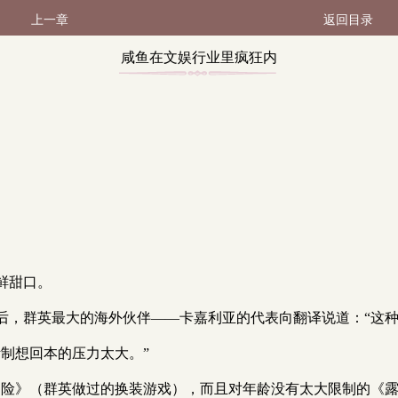
上一章
返回目录
咸鱼在文娱行业里疯狂内
卷 第184节（1 / 3）
。
鲜甜口。
后，群英最大的海外伙伴——卡嘉利亚的代表向翻译说道：“这种
制想回本的压力太大。”
冒险》（群英做过的换装游戏），而且对年龄没有太大限制的《露