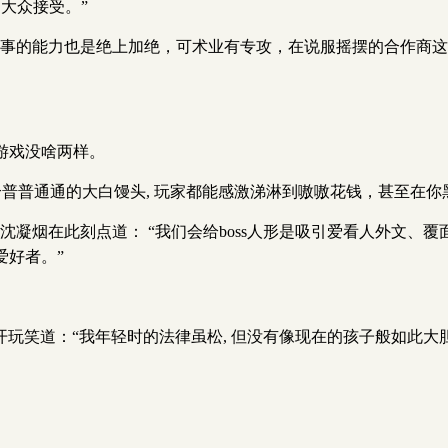
大众接受。”
，搞事的能力也是绝上加绝，可术业有专攻，在说服摇摆的合作商
游戏没啥两样。
个普普通通的大白馒头, 玩家都能感激涕淋到嗷嗷花钱，甚至在
凝烟在此刻点道： “我们会给boss人形是吸引爱看人外文、覆面
爱好者。”
开玩笑道：“我年轻时的法律虽松, 但没有像现在的孩子般如此大