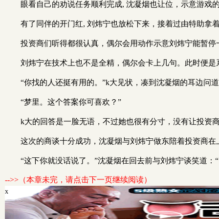
眼看自己的劝说任务顺利完成, 沈凝烟也让位，示意游戏
有了同伴的开门红, 刘炜宁也放松下来，接着过由特助拿
投资商们听得都很认真，偶尔会用动作示意刘炜宁能暂停
刘炜宁在技术上也不是全精，偶尔会卡上几句。此时便是
“你找的人还挺有用的。”k大见状，凑到沈凝烟的耳边问道
“梦里。这个答案你可喜欢？”
k大的回答是一脸无语，不过她也很有分寸，没有让投资
这次的商谈十分成功，沈凝烟与刘炜宁做东陪着投资商在
“这下你就没话说了。”沈凝烟在回去前与刘炜宁谈笑道：
-->>（本章未完，请点击下一页继续阅读）
x