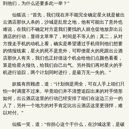
到他们，为什么还要多此一举？”
仙狐说：“首先，我们现在并不能完全确定星火就是被出
云酒店那伙人杀的，沙城是乱世之地，他有可能出了意外也
难说，在我们不确定对方是我们要找的人就仓促地放弃出云
酒店的行动，显得太草率了，时间是不等人的；其二，从对
方搜走手机的动机上看，确实是希望通过手机得到他们想要
的情报线索，星火的死不是意外，可即便星火的死跟出云酒
店那伙人有关，我们也正好借这个机会给他们点颜色看看，
算是给星火报仇，给我们自己出气。另外我们再对星火的手
机进行追踪，两个计划同时进行，是最万无一失的。”
妖狐有所顾虑，道：“计划倒是周全，可在人手上咱们只
怕一时调度不过来。毕竟咱们并不清楚追踪出来的对手情形
如何，出云酒店这里的行动已经安排了咱们在这边三分一的
人了，另外一个地方的对手肯定比出云酒店这里更强悍，难
以对付。”
仙狐一笑，道：“你担心这个干什么，在沙城这里，是破