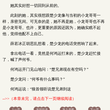
她其实好想一切回到从前的。
此刻的她，其实很想跟楚少龙像与当初的小龙哥哥一
样，亲密无间。可无奈的是，她不再是她，小龙哥哥也不再
是小龙哥哥。也许，更重要的原因还因为，她确实瞧不起
他，觉得他配不上自己。
薛若冰正胡思乱想着，楚少龙的电话突然响了起来。
拿出电话一看，竟然是何鸿运打来的，楚少龙赶忙接
了，喊了声何爷。
何鸿运开门见山地问：“楚兄弟现在有空吗？”
楚少龙问：“何爷有什么事吗？”
何鸿运说：“狼首领听说楚兄弟到这
-->>（本章未完，请点击下一页继续阅读）
上一页
返回目录
加入书签
下一页