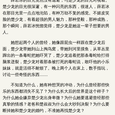
薛若冰的目光竟然没有逃避，与楚少龙的目光对视着。
楚少龙的目光很深邃，有一种闪亮的东西，很迷人，薛若冰
在那目光里一点点地沦陷，有种万劫不复的感觉。不嬉皮笑
脸的楚少龙，有着超强的男人魅力，那种坚毅，那种成熟，
那个瞬间，薛若冰恍惚觉得，楚少龙是她这一辈子想要的男
人。
她想起两个人的曾经，她像跟屁虫一样跟在楚少龙后
面，楚少龙带她到山上掏鸟窝，带她到河里摸鱼，从草丛里
蹿出的一条毒蛇把她吓哭了，楚少龙追着把那条毒蛇给打得
脑浆迸裂，楚少龙对着那条被打死的毒蛇说，敢吓他的小乐
妹妹，就是活得不耐烦了。晚上两个人在床上，数手指玩，
讨论一些奇怪的东西……
不知道为什么，她有种想哭的冲动，为什么曾经那些快
乐的东西都消失不见了？为什么长大后的世界是这个样子？
为什么她会嫌弃楚少龙出身卑微？为什么她要逃避曾经那些
真挚的情感？老爸和楚叔叔为什么会大吵到决裂？为什么要
断掉她和楚少龙的婚约，不准她再找楚少龙？