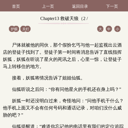
首页
上一页
返回目录
下一页
Chapter13 救破天狼（2 /
护眼
关灯
大
中
小
12）
尸体就被他的同伙，那个假扮乞丐与他一起监视出云酒
店的登徒子找到了。登徒子第一时间将消息告诉了直线指挥
妖狐，妖狐在听说了星火的死讯之后，心里一惊，让登徒子
马上转移住的地方。
接着，妖狐将情况告诉了姐姐仙狐。
仙狐听说之后问：“你有问他星火的手机还在身上吗？”
妖狐一时还没明白过来，奇怪地问：“问他手机干什么？
他手机上面又不会有任何号码和通话记录，对咱们没什么威
胁的吧？”
仙狐提醒道：“难道你忘记他的电话里有我们的定位追踪