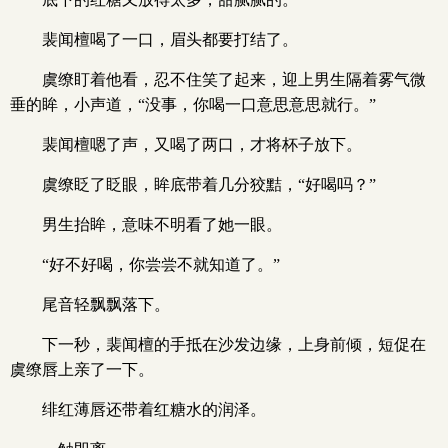
裴闻檀喝了一口，眉头都要打结了。
虞缭盯着他看，忍不住笑了起来，迎上男生隔着雾气微
垂的眸，小声道，“没事，你喝一口意思意思就行。”
裴闻檀嗯了声，又喝了两口，才将杯子放下。
虞缭眨了眨眼，眸底带着几分狡黠，“好喝吗？”
男生抬眸，意味不明看了她一眼。
“好不好喝，你尝尝不就知道了。”
尾音轻飘飘落下。
下一秒，裴闻檀的手抵在沙发边缘，上身前倾，短促在
虞缭唇上亲了一下。
绯红薄唇还带着红糖水的润泽。