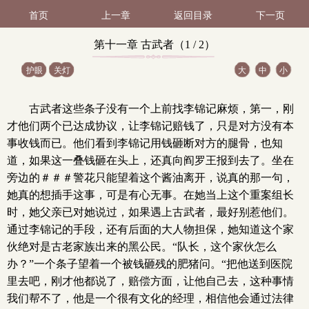
首页
上一章
返回目录
下一页
第十一章 古武者（1 / 2）
护眼
关灯
大
中
小
古武者这些条子没有一个上前找李锦记麻烦，第一，刚
才他们两个已达成协议，让李锦记赔钱了，只是对方没有本
事收钱而已。他们看到李锦记用钱砸断对方的腿骨，也知
道，如果这一叠钱砸在头上，还真向阎罗王报到去了。坐在
旁边的＃＃＃警花只能望着这个酱油离开，说真的那一句，
她真的想插手这事，可是有心无事。在她当上这个重案组长
时，她父亲已对她说过，如果遇上古武者，最好别惹他们。
通过李锦记的手段，还有后面的大人物担保，她知道这个家
伙绝对是古老家族出来的黑公民。“队长，这个家伙怎么
办？”一个条子望着一个被钱砸残的肥猪问。“把他送到医院
里去吧，刚才他都说了，赔偿方面，让他自己去，这种事情
我们帮不了，他是一个很有文化的经理，相信他会通过法律