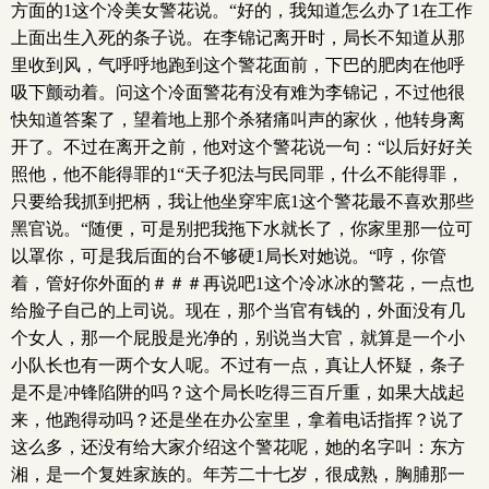
方面的1这个冷美女警花说。“好的，我知道怎么办了1在工作
上面出生入死的条子说。在李锦记离开时，局长不知道从那
里收到风，气呼呼地跑到这个警花面前，下巴的肥肉在他呼
吸下颤动着。问这个冷面警花有没有难为李锦记，不过他很
快知道答案了，望着地上那个杀猪痛叫声的家伙，他转身离
开了。不过在离开之前，他对这个警花说一句：“以后好好关
照他，他不能得罪的1“天子犯法与民同罪，什么不能得罪，
只要给我抓到把柄，我让他坐穿牢底1这个警花最不喜欢那些
黑官说。“随便，可是别把我拖下水就长了，你家里那一位可
以罩你，可是我后面的台不够硬1局长对她说。“哼，你管
着，管好你外面的＃＃＃再说吧1这个冷冰冰的警花，一点也
给脸子自己的上司说。现在，那个当官有钱的，外面没有几
个女人，那一个屁股是光净的，别说当大官，就算是一个小
小队长也有一两个女人呢。不过有一点，真让人怀疑，条子
是不是冲锋陷阱的吗？这个局长吃得三百斤重，如果大战起
来，他跑得动吗？还是坐在办公室里，拿着电话指挥？说了
这么多，还没有给大家介绍这个警花呢，她的名字叫：东方
湘，是一个复姓家族的。年芳二十七岁，很成熟，胸脯那一