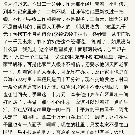
名片打起来。不出二十分钟，昨天那个经理带着一个师傅赶
到李锦记家里来了，二句不说，让师傅给他重新换过一把
锁。不过即要收工作和锁费，不是很多，三百元。因为这锁
不是自动坏的，而是人工弄坏的，所以要收费。“这里九千
元！包括下个月的租金1李锦记袋里抽出一叠钞票，从里面数
了一千元出来，剩下的扔给这个经理说。“谢谢了，如果没有
什么事，我先走1这个经理望着桌上面那两袋钱，心里即在
想：“又是一个二世祖。”旁边的阿龙即不断在电话里，给他
家里解释，可是他家里人根本不相信，还要求他明天回老家
一下。对着家里的人要求，阿龙没有办法，反正家里也是在
云海市农村里，车程只是四十五分钟，现在交通发达，村口
一条公路直通市区很方便。就算阿龙家里不要求他回去，他
也想过回去，手里这二十万元，本来他打算在市区里租一间
好的房子，再做一点小小的生意，应该可以过着好一点的生
活。不过想到老家里那一间一百二十平方的平房屋子，阿龙
决定了，加层吧。拿二十万元再在上面加一层吧，这样在村
子里也有一点面子。呵呵，现在的社里，只要老家不是在山
区里，鸟不拉屎的地方，普通的农村屋子高也有层，矮也一