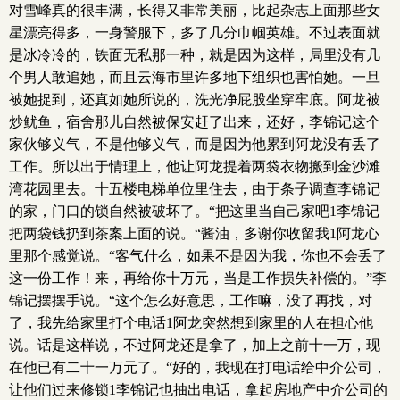
对雪峰真的很丰满，长得又非常美丽，比起杂志上面那些女
星漂亮得多，一身警服下，多了几分巾帼英雄。不过表面就
是冰冷冷的，铁面无私那一种，就是因为这样，局里没有几
个男人敢追她，而且云海市里许多地下组织也害怕她。一旦
被她捉到，还真如她所说的，洗光净屁股坐穿牢底。阿龙被
炒鱿鱼，宿舍那儿自然被保安赶了出来，还好，李锦记这个
家伙够义气，不是他够义气，而是因为他累到阿龙没有丢了
工作。所以出于情理上，他让阿龙提着两袋衣物搬到金沙滩
湾花园里去。十五楼电梯单位里住去，由于条子调查李锦记
的家，门口的锁自然被破坏了。“把这里当自己家吧1李锦记
把两袋钱扔到茶案上面的说。“酱油，多谢你收留我1阿龙心
里那个感觉说。“客气什么，如果不是因为我，你也不会丢了
这一份工作！来，再给你十万元，当是工作损失补偿的。”李
锦记摆摆手说。“这个怎么好意思，工作嘛，没了再找，对
了，我先给家里打个电话1阿龙突然想到家里的人在担心他
说。话是这样说，不过阿龙还是拿了，加上之前十一万，现
在他已有二十一万元了。“好的，我现在打电话给中介公司，
让他们过来修锁1李锦记也抽出电话，拿起房地产中介公司的