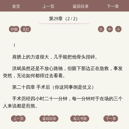
首页
上一页
返回目录
下一章
第29章（2 / 2）
护眼
关灯
大
中
小
！
肩膀上的力道很大，几乎能把他骨头捏碎。
洪斌虽然还是不放心路驰，但眼下那边正在急救，事发
突然，无论如何都得过去看看。
第二十四章 手术后（你这同事倒是仗义）
手术历经四小时二十一分钟，每一分钟对于在场的三个
人来说都是煎熬。
上一页
返回目录
加入书签
下一章