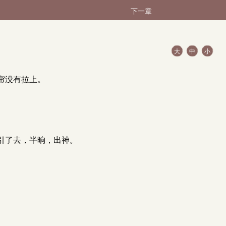
下一章
大
中
小
帘没有拉上。
引了去，半晌，出神。