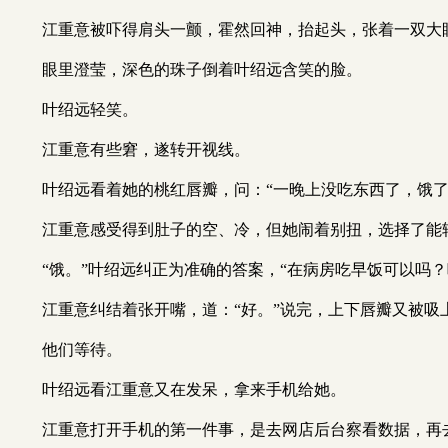
江重意被吓得肩头一颤，霍然回神，抬起头，张着一双大
眼里澄莹，深色的珠子倒着叶绍远含笑的脸。
叶绍远轻笑。
江重意有些窘，遂转开视线。
叶绍远看着她的桃红唇瓣，问：“一晚上没吃东西了，饿了
江重意感受得到肚子的空、冷，但她闹着别扭，选择了能轻
“饿。”叶绍远纠正为准确的答案，“在病房吃早饭可以吗？
江重意纠结着张开嘴，道：“好。”说完，上下唇瓣又被吸
他们等待。
叶绍远看江重意又在发呆，拿来手机给她。
江重意打开手机的第一件事，是去网店后台察看数据，再