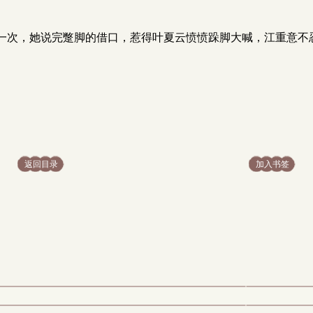
。
一次，她说完蹩脚的借口，惹得叶夏云愤愤跺脚大喊，江重意不
返回目录
加入书签