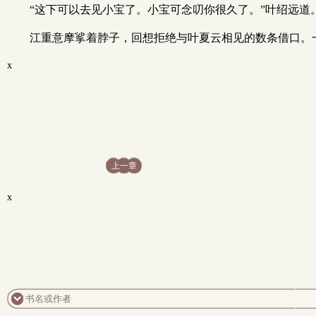
“这下可以去见小宝了。小宝可念叨你很久了。”叶绍远道
江重意摩挲着脖子，回想拒绝与叶夏云相见的数条借口。
x
上一章
x