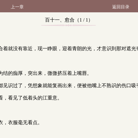
上一章
返回目录
百十一、愈合（1 / 1）
合着就没有靠近，现一睁眼，迎着青朗的光，才意识到那对遮光
为结的痂厚，突出来，微微挤压着上嘴唇。
都见识过了，凭想象就能复画出来，便被他嘴上不熟识的伤口吸
看，看见了低着头的江重意。
衣，衣服毫无看点。