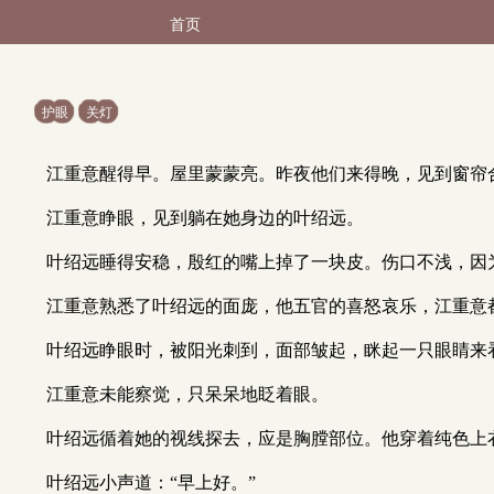
首页
护眼
关灯
江重意醒得早。屋里蒙蒙亮。昨夜他们来得晚，见到窗帘
江重意睁眼，见到躺在她身边的叶绍远。
叶绍远睡得安稳，殷红的嘴上掉了一块皮。伤口不浅，因
江重意熟悉了叶绍远的面庞，他五官的喜怒哀乐，江重意
叶绍远睁眼时，被阳光刺到，面部皱起，眯起一只眼睛来
江重意未能察觉，只呆呆地眨着眼。
叶绍远循着她的视线探去，应是胸膛部位。他穿着纯色上
叶绍远小声道：“早上好。”