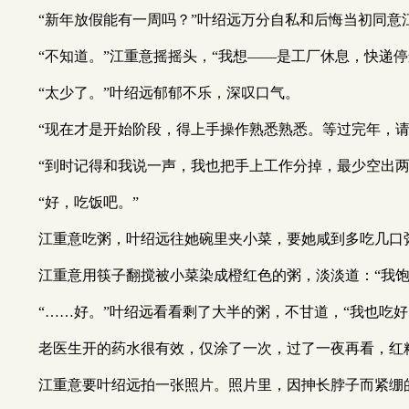
“新年放假能有一周吗？”叶绍远万分自私和后悔当初同
“不知道。”江重意摇摇头，“我想——是工厂休息，快递停
“太少了。”叶绍远郁郁不乐，深叹口气。
“现在才是开始阶段，得上手操作熟悉熟悉。等过完年，
“到时记得和我说一声，我也把手上工作分掉，最少空出两
“好，吃饭吧。”
江重意吃粥，叶绍远往她碗里夹小菜，要她咸到多吃几口
江重意用筷子翻搅被小菜染成橙红色的粥，淡淡道：“我饱
“……好。”叶绍远看看剩了大半的粥，不甘道，“我也吃好
老医生开的药水很有效，仅涂了一次，过了一夜再看，红
江重意要叶绍远拍一张照片。照片里，因抻长脖子而紧绷