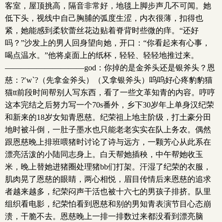
客室，屋顶挑高，隔音非常好，地毯上脚步声几不可闻。她
低下头，视线中自己胸脯的弧度生涩，内衣很薄，扣得也
紧，她能感到柔软蕾丝花边贴着脊背时些微的痒。“还好
吗？”沙发上的男人回身望向她，开口：“你看起来有心事，
喝点温水。”他将桌面上的纸杯，轻轻、轻轻地推过来。
——————————god：你掉的是金斧头还是银斧头？恩
慈：?′w`?（先拿金斧头）（又拿银斧头）呜呜好心疼豹豹猫
猫tt前段时间帮别人写东西，看了一些文革知青的内容。哼哼
这本完结之后努力写一个70s番外，乡下30岁年上单身汉纪荣
和新来的18岁女知青恩慈。纪荣祖上地主阶级，打土豪分田
地时被斗倒，一肚子墨水也只能老老实实在队上务农。偶然
跟恩慈晚上排班喂猪时讨论了诗与远方，一颗芳心从此系在
漂亮活泼的小陆同志身上。白天帮她插秧，中午帮她收玉
米，晚上替她进猪圈处理猪bb们打架。汗湿了纪荣的衣服，
肌肉晃了恩慈的眼睛，两心相悦，眉目传情后来恩慈的追求
者越来越多，纪荣闷声干活也被十六七的男孩子排挤。队里
组织看电影，纪荣怕看到恩慈和别的男知青表演节目心态崩
溃，干脆不去。恩慈晚上一排一排数过来都没看到漂亮脑