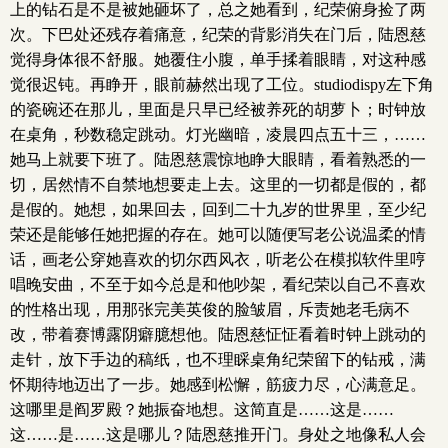
上的钻石是不是被她砸坏了，总之她看到，纪荣俯身捡了两
次。下巴处还残存着痛意，纪荣的背影消失在门后，陆恩慈
觉得身体很不舒服。她覆住小腹，单手揉着眼睛，对这种感
觉很迟钝。再睁开，眼前赫然出现了工位。studiodispy左下角
的瓷碗还在那儿，里面是只早已经被养死的胡萝卜；时钟放
在桌角，秒数稳定跳动。灯光幽暗，凌晨四点五十三，……
她马上就要下班了。陆恩慈震惊地睁大眼睛，看着熟悉的一
切，居然情不自禁地想要走上去。这里的一切都是假的，都
是假的。她想，如果回去，回到二十九岁的世界里，至少纪
荣还是能够任她把握的存在。她可以随便写老公说温柔的情
话，画老公穿她喜欢的切尔西风衣，听老公在模拟软件里哼
唱晚安曲，不至于如今总是和他吵架，看纪荣以自己不喜欢
的性格出现，用那张完美英俊的脸皱眉，斥责她老毛病不
改，带着赛博露阴癖臆想他。陆恩慈怔怔看着时钟上跳动的
走针，放下手边的稿纸，也不理睬桌角纪荣留下的钻戒，满
怀期待地迈出了一步。她感到松懈，筋疲力尽，心满意足。
这哪里是阎罗殿？她振奋地想。这简直是……这是……
这……是……这是哪儿？陆恩慈推开门。身处之地像私人会