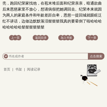
壳，跑回纪荣家找他，在苞米堆后面和纪荣亲亲，暗通款曲
后来恩慈家里不放心，想请病假把她调回去。纪荣本来就因
为两人的家庭条件和年龄差距自卑，恩慈一提回城就眼眶泛
红不讲话，边做边默默落泪桀桀桀我真的要晕倒了啦哈哈哈
哈哈哈哈哈桀桀桀桀桀桀
上一页
返回目录
加入书签
下一章
首页
|
书架
|
阅读记录