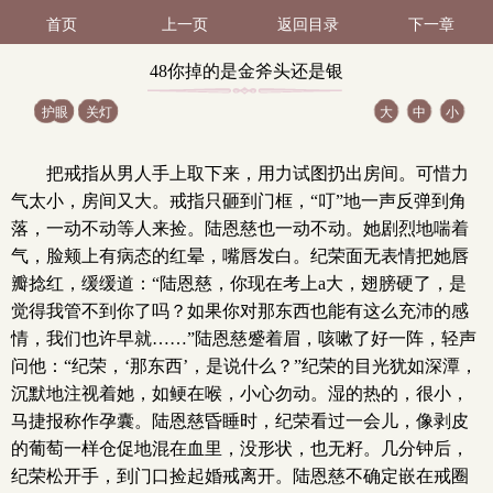
首页
上一页
返回目录
下一章
48你掉的是金斧头还是银
护眼
关灯
大
中
小
斧头？（修）（2 / 2）
把戒指从男人手上取下来，用力试图扔出房间。可惜力
气太小，房间又大。戒指只砸到门框，“叮”地一声反弹到角
落，一动不动等人来捡。陆恩慈也一动不动。她剧烈地喘着
气，脸颊上有病态的红晕，嘴唇发白。纪荣面无表情把她唇
瓣捻红，缓缓道：“陆恩慈，你现在考上a大，翅膀硬了，是
觉得我管不到你了吗？如果你对那东西也能有这么充沛的感
情，我们也许早就……”陆恩慈蹙着眉，咳嗽了好一阵，轻声
问他：“纪荣，‘那东西’，是说什么？”纪荣的目光犹如深潭，
沉默地注视着她，如鲠在喉，小心勿动。湿的热的，很小，
马捷报称作孕囊。陆恩慈昏睡时，纪荣看过一会儿，像剥皮
的葡萄一样仓促地混在血里，没形状，也无籽。几分钟后，
纪荣松开手，到门口捡起婚戒离开。陆恩慈不确定嵌在戒圈